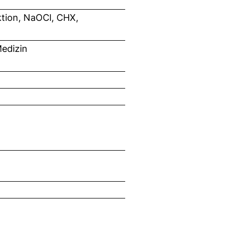
ektion, NaOCl, CHX,
edizin