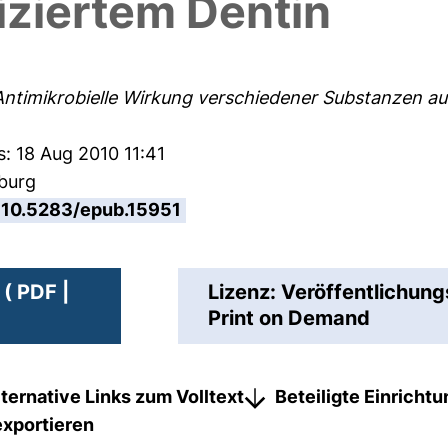
nfiziertem Dentin
Antimikrobielle Wirkung verschiedener Substanzen auf a
s: 18 Aug 2010 11:41
sburg
10.5283/epub.15951
( PDF |
Lizenz: Veröffentlichung
Print on Demand
lternative Links zum Volltext
Beteiligte Einricht
exportieren