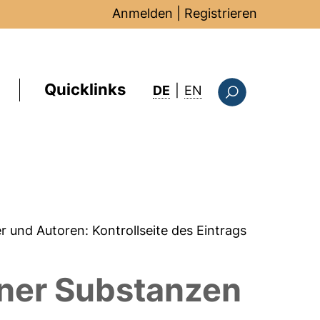
Anmelden
|
Registrieren
Quicklinks
: this page in Englis
DE
|
EN
Suchformular
er und Autoren:
Kontrollseite des Eintrags
ener Substanzen