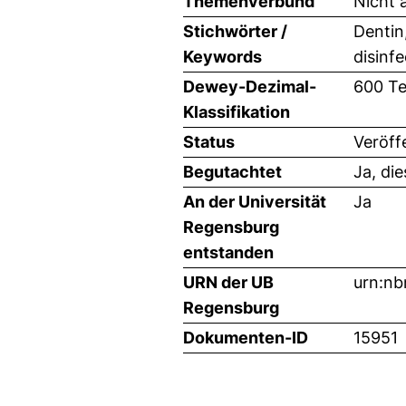
Themenverbund
Nicht 
Stichwörter /
Dentin,
Keywords
disinfe
Dewey-Dezimal-
600 Te
Klassifikation
Status
Veröff
Begutachtet
Ja, di
An der Universität
Ja
Regensburg
entstanden
URN der UB
urn:nb
Regensburg
Dokumenten-ID
15951