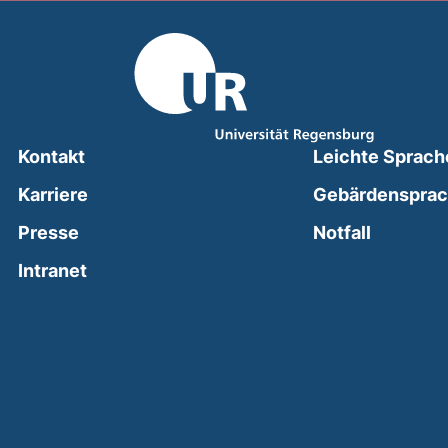
Kontakt
Leichte Sprach
Karriere
Gebärdenspra
(external
Presse
Notfall
(external link, opens in a new window)
Intranet