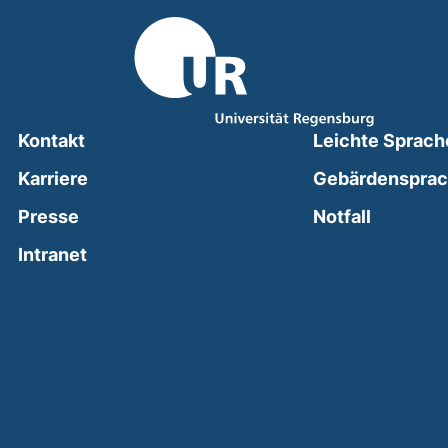
Kontakt
Leichte Sprach
Karriere
Gebärdenspra
(external
Presse
Notfall
(external link, opens in a new window)
Intranet