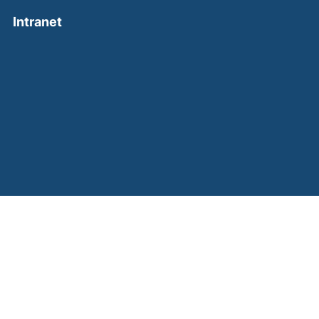
(external link, opens in a new window)
Intranet