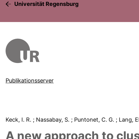
Universität Regensburg
Publikationsserver
Keck, I. R.
; Nassabay, S.
; Puntonet, C. G.
; Lang, 
A new approach to clus