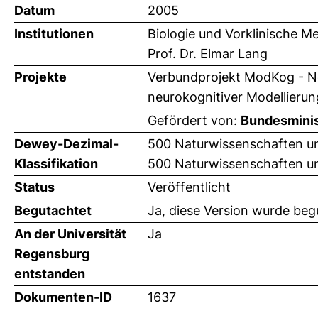
Datum
2005
Institutionen
Biologie und Vorklinische Me
Prof. Dr. Elmar Lang
Projekte
Verbundprojekt ModKog - Ne
neurokognitiver Modellierun
Gefördert von:
Bundesminis
Dewey-Dezimal-
500 Naturwissenschaften u
Klassifikation
500 Naturwissenschaften un
Status
Veröffentlicht
Begutachtet
Ja, diese Version wurde beg
An der Universität
Ja
Regensburg
entstanden
Dokumenten-ID
1637