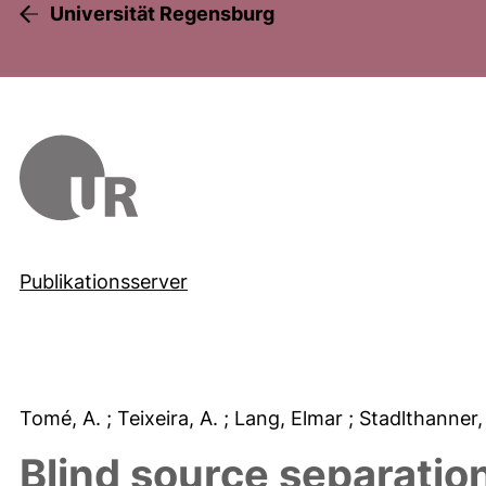
Universität Regensburg
Publikationsserver
Tomé, A.
; Teixeira, A.
; Lang, Elmar
; Stadlthanner,
Blind source separatio