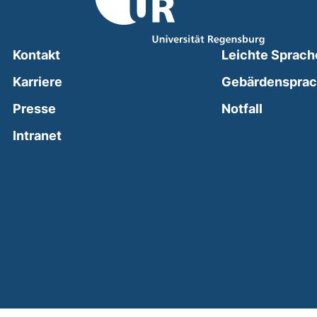
Kontakt
Leichte Sprach
Karriere
Gebärdenspra
(external
Presse
Notfall
(external link, opens in a new window)
Intranet