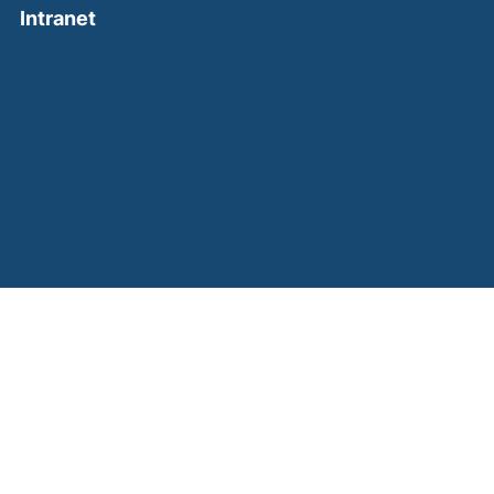
(external link, opens in a new window)
Intranet