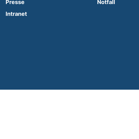
(external
Presse
Notfall
(external link, opens in a new window)
Intranet