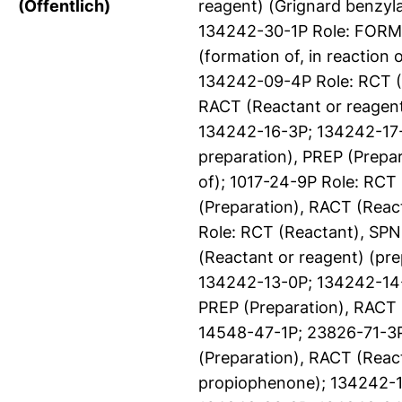
(Öffentlich)
reagent) (Grignard benzy
134242-30-1P Role: FORM 
(formation of, in reaction
134242-09-4P Role: RCT (R
RACT (Reactant or reagent
134242-16-3P; 134242-17-
preparation), PREP (Prepar
of); 1017-24-9P Role: RCT
(Preparation), RACT (React
Role: RCT (Reactant), SPN
(Reactant or reagent) (pr
134242-13-0P; 134242-14-1
PREP (Preparation), RACT 
14548-47-1P; 23826-71-3P 
(Preparation), RACT (React
propiophenone); 134242-1