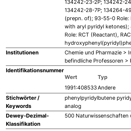
134242-23-2P; 134242-24
134242-28-7P; 134264-49-6
(prepn. of); 93-55-0 Role:
with aryl pyridyl ketones
Role: RCT (Reactant), RACT
hydroxyphenyl(pyridyl)ph
Institutionen
Chemie und Pharmazie > In
befindliche Professoren >
Identifikationsnummer
Wert
Typ
1991:408533
Andere
Stichwörter /
phenylpyridylbutene pyrid
Keywords
analog
Dewey-Dezimal-
500 Naturwissenschaften
Klassifikation