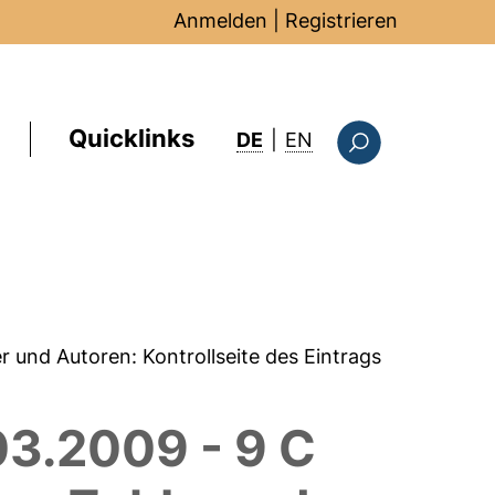
Anmelden
|
Registrieren
Quicklinks
: this page in Englis
DE
|
EN
Suchformular
er und Autoren:
Kontrollseite des Eintrags
03.2009 - 9 C