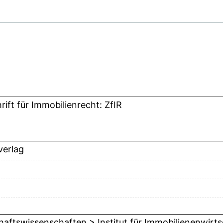
rift für Immobilienrecht: ZfIR
erlag
5
haftswissenschaften > Institut für Immobilienenwirts