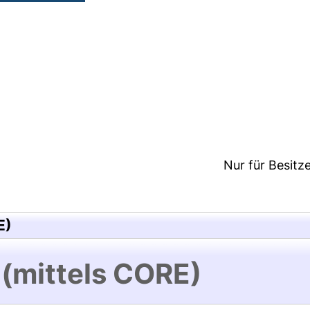
3:43/Metadaten zuletzt geändert: 24 Mai 2018 12:1
Nur für Besitz
E)
 (mittels CORE)