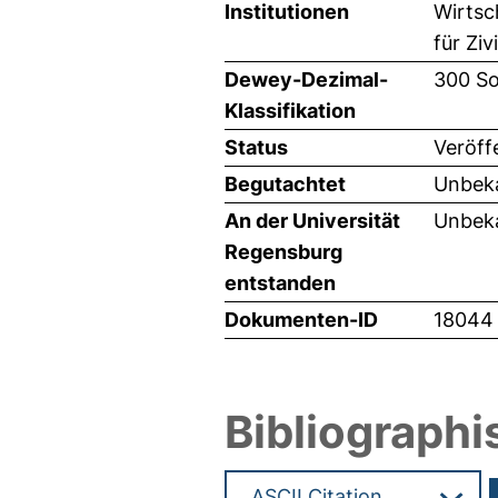
Institutionen
Wirtsc
für Zi
Dewey-Dezimal-
300 So
Klassifikation
Status
Veröff
Begutachtet
Unbeka
An der Universität
Unbeka
Regensburg
entstanden
Dokumenten-ID
18044
Bibliographi