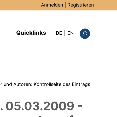
Anmelden
|
Registrieren
Quicklinks
: this page in Englis
DE
|
EN
Suchformular
er und Autoren:
Kontrollseite des Eintrags
. 05.03.2009 -