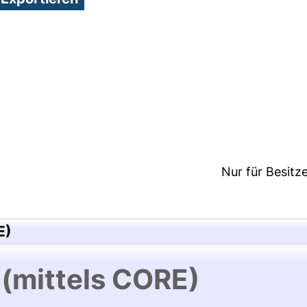
3:26/Metadaten zuletzt geändert: 24 Mai 2018 12:1
Nur für Besitz
E)
 (mittels CORE)