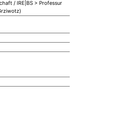
chaft / IRE|BS > Professur
 Grziwotz)