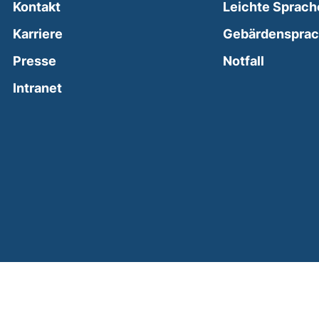
Kontakt
Leichte Sprach
Karriere
Gebärdenspra
(external
Presse
Notfall
(external link, opens in a new window)
Intranet