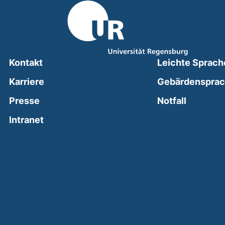
Kontakt
Leichte Sprach
Karriere
Gebärdenspra
(external
Presse
Notfall
(external link, opens in a new window)
Intranet