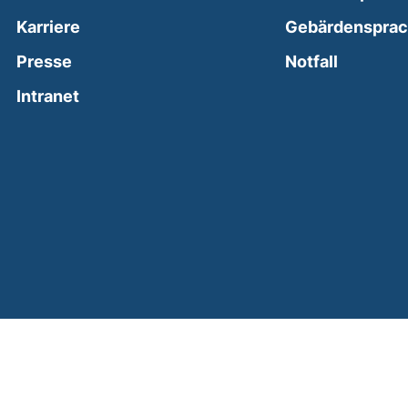
Karriere
Gebärdenspra
(external
Presse
Notfall
(external link, opens in a new window)
Intranet