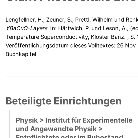
Lengfellner, H.
,
Zeuner, S.
,
Prettl, Wilhelm
und
Renk
YBaCuO-Layers.
In:
Härtwich, P.
und
Leson, A.
, (e
Temperature Superconductivity, Kloster Banz. , S. 
Veröffentlichungsdatum dieses Volltextes: 26 Nov
Buchkapitel
Beteiligte Einrichtungen
Physik > Institut für Experimentelle
und Angewandte Physik >
Entpflichtete oder im Ruhestand