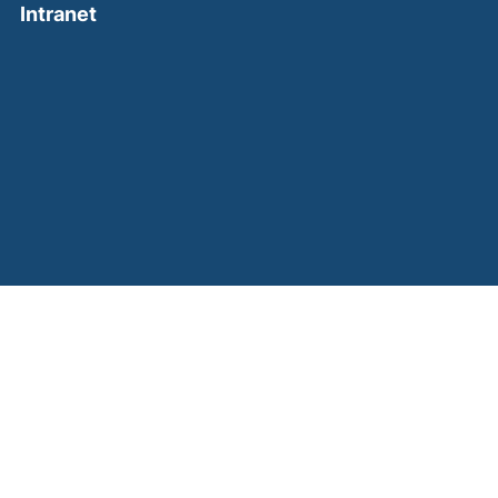
(external link, opens in a new window)
Intranet