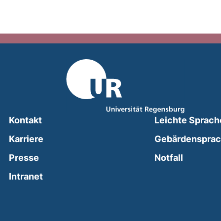
Kontakt
Leichte Sprach
Karriere
Gebärdenspra
(external
Presse
Notfall
(external link, opens in a new window)
Intranet