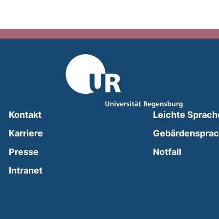
Kontakt
Leichte Sprach
Karriere
Gebärdenspra
(external
Presse
Notfall
(external link, opens in a new window)
Intranet