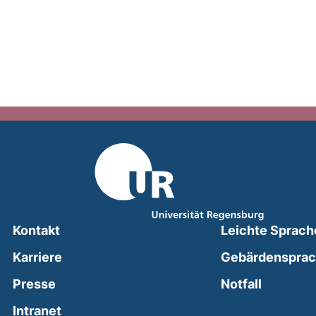
Kontakt
Leichte Sprach
Karriere
Gebärdenspra
(external
Presse
Notfall
(external link, opens in a new window)
Intranet