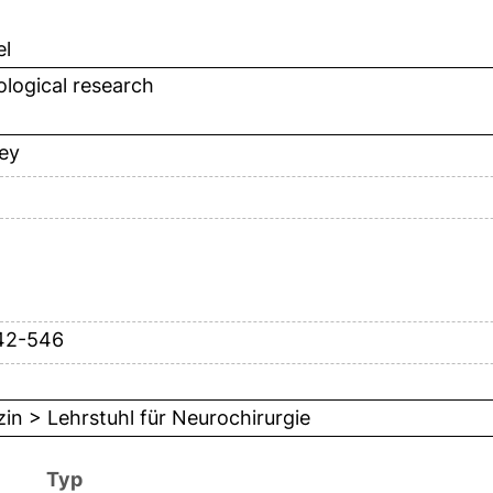
el
logical research
ey
42-546
in > Lehrstuhl für Neurochirurgie
Typ