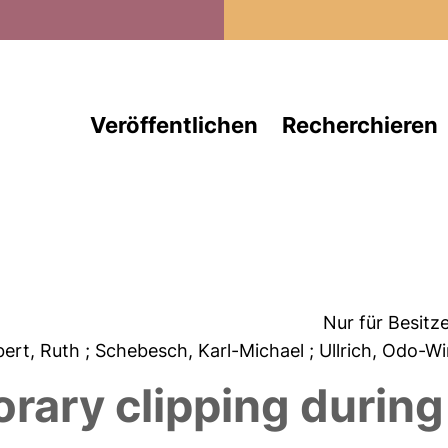
Direkt zum Inhalt
Veröffentlichen
Recherchieren
Nur für Besitz
lbert, Ruth
; Schebesch, Karl-Michael
; Ullrich, Odo-W
orary clipping durin