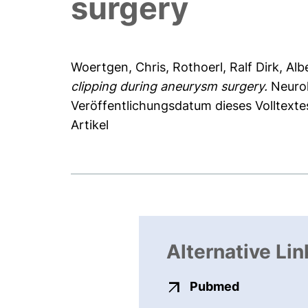
surgery
Woertgen, Chris
,
Rothoerl, Ralf Dirk
,
Alb
clipping during aneurysm surgery.
Neurol
Veröffentlichungsdatum dieses Volltexte
Artikel
Alternative Lin
externer Li
Pubmed