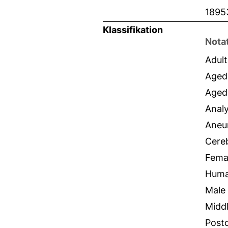
1895
Klassifikation
Nota
Adult
Aged
Aged
Analy
Aneu
Cere
Fema
Hum
Male
Midd
Post