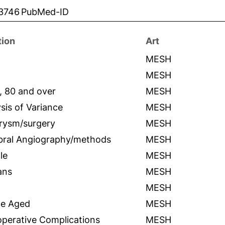
3746
PubMed-ID
tion
Art
MESH
MESH
, 80 and over
MESH
sis of Variance
MESH
rysm/surgery
MESH
bral Angiography/methods
MESH
le
MESH
ans
MESH
MESH
le Aged
MESH
operative Complications
MESH