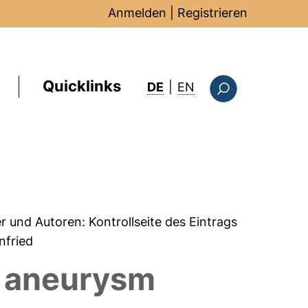
Anmelden
|
Registrieren
Quicklinks
: this page in Englis
DE
|
EN
Suchformular
er und Autoren:
Kontrollseite des Eintrags
infried
g aneurysm