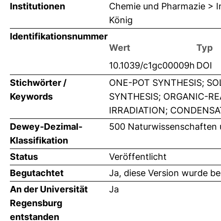
Institutionen
Chemie und Pharmazie > In
König
Identifikationsnummer
Wert
Typ
10.1039/c1gc00009h
DOI
Stichwörter /
ONE-POT SYNTHESIS; SO
Keywords
SYNTHESIS; ORGANIC-RE
IRRADIATION; CONDENSAT
Dewey-Dezimal-
500 Naturwissenschaften
Klassifikation
Status
Veröffentlicht
Begutachtet
Ja, diese Version wurde b
An der Universität
Ja
Regensburg
entstanden