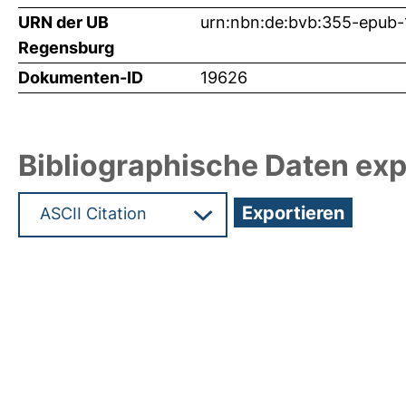
URN der UB
urn:nbn:de:bvb:355-epub
Regensburg
Dokumenten-ID
19626
Bibliographische Daten exp
Hochladedatum:16 Feb 2011 09:05/Metadaten zul