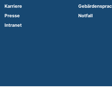
Karriere
Gebärdenspra
(external
Presse
Notfall
(external link, opens in a new window)
Intranet