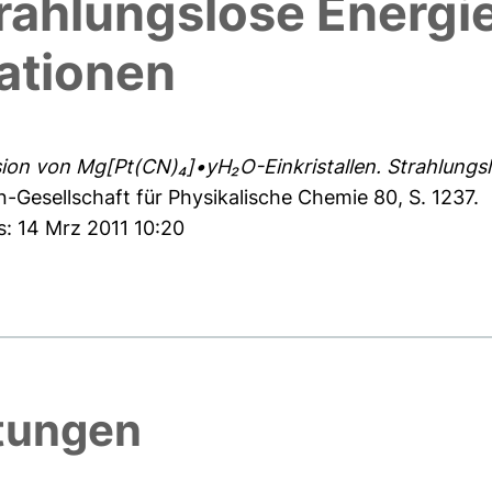
Strahlungslose Energ
ationen
ssion von Mg[Pt(CN)₄]•yH₂O-Einkristallen. Strahlung
-Gesellschaft für Physikalische Chemie 80, S. 1237.
s: 14 Mrz 2011 10:20
htungen