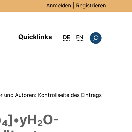
Anmelden
|
Registrieren
Quicklinks
: this page in Englis
DE
|
EN
Suchformular
er und Autoren:
Kontrollseite des Eintrags
)₄]•yH₂O-