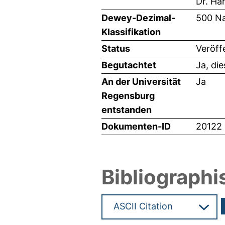
Dr. Ha
Dewey-Dezimal-
500 Na
Klassifikation
Status
Veröff
Begutachtet
Ja, di
An der Universität
Ja
Regensburg
entstanden
Dokumenten-ID
20122
Bibliographi