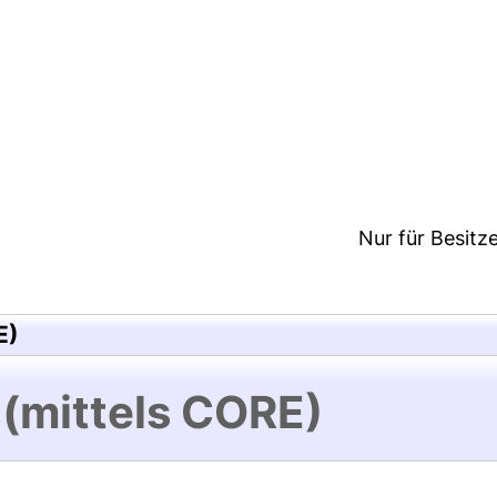
0:20/Metadaten zuletzt geändert: 25 Mai 2018 10:13
Nur für Besitz
E)
 (mittels CORE)