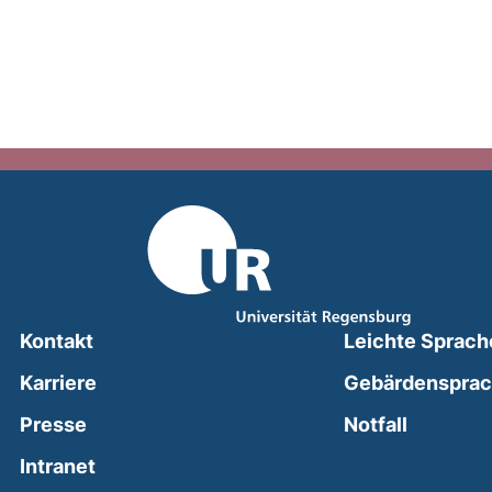
Kontakt
Leichte Sprach
Karriere
Gebärdenspra
(external
Presse
Notfall
(external link, opens in a new window)
Intranet