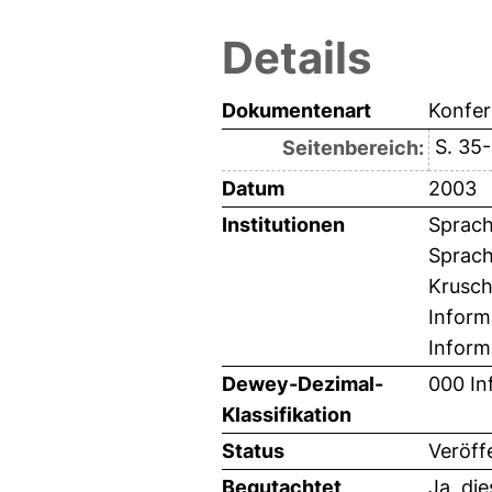
Details
Dokumentenart
Konfer
S. 35
Seitenbereich:
Datum
2003
Institutionen
Sprach
Sprach
Krusch
Inform
Inform
Dewey-Dezimal-
000 In
Klassifikation
Status
Veröff
Begutachtet
Ja, di