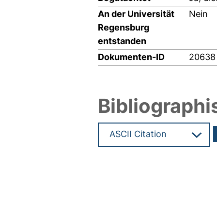
An der Universität
Nein
Regensburg
entstanden
Dokumenten-ID
20638
Bibliographi
Hochladedatum:09 Mai 2011 1