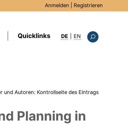
Anmelden
|
Registrieren
Quicklinks
: this page in Englis
DE
|
EN
Suchformular
er und Autoren:
Kontrollseite des Eintrags
nd Planning in