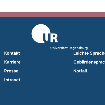
Kontakt
Leichte Sprach
Karriere
Gebärdenspra
(external
Presse
Notfall
(external link, opens in a new window)
Intranet