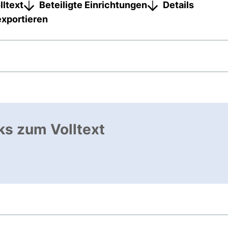
lltext
Beteiligte Einrichtungen
Details
exportieren
ks zum Volltext
nk, öffnet neues Fenster