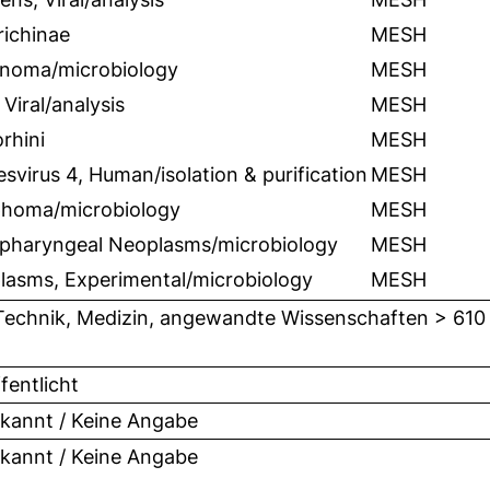
trichinae
MESH
inoma/microbiology
MESH
Viral/analysis
MESH
rhini
MESH
svirus 4, Human/isolation & purification
MESH
homa/microbiology
MESH
pharyngeal Neoplasms/microbiology
MESH
lasms, Experimental/microbiology
MESH
Technik, Medizin, angewandte Wissenschaften > 610
fentlicht
kannt / Keine Angabe
kannt / Keine Angabe