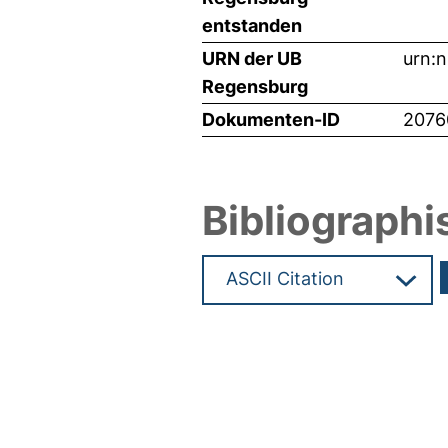
entstanden
URN der UB
urn:
Regensburg
Dokumenten-ID
2076
Bibliographi
Hochladedatum:05 Mai 2011 0