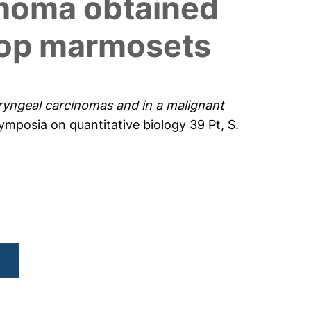
phoma obtained
ntop marmosets
yngeal carcinomas and in a malignant
mposia on quantitative biology 39 Pt, S.