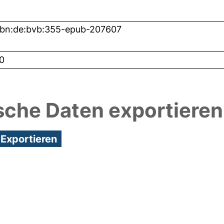
nbn:de:bvb:355-epub-207607
0
sche Daten exportieren
7:05/Metadaten zuletzt geändert: 26 Nov 2020 06: