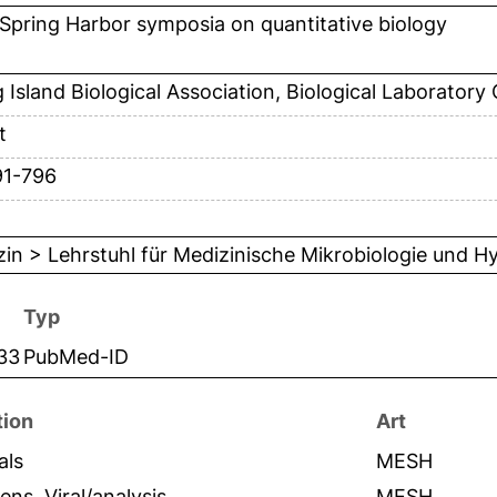
Spring Harbor symposia on quantitative biology
 Island Biological Association, Biological Laboratory
t
91-796
in > Lehrstuhl für Medizinische Mikrobiologie und H
Typ
33
PubMed-ID
tion
Art
als
MESH
ens, Viral/analysis
MESH