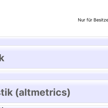
Nur für Besitz
k
tik (altmetrics)