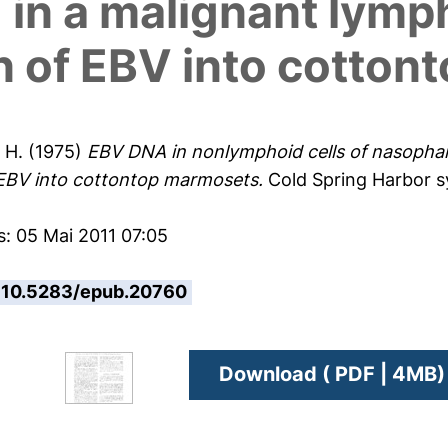
 in a malignant lym
on of EBV into cotto
 H.
(1975)
EBV DNA in nonlymphoid cells of nasophar
 EBV into cottontop marmosets.
Cold Spring Harbor sy
s: 05 Mai 2011 07:05
10.5283/epub.20760
Download ( PDF | 4MB)