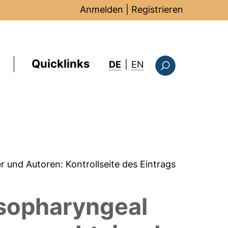
Anmelden
|
Registrieren
Quicklinks
: this page in Englis
DE
|
EN
Suchformular
er und Autoren:
Kontrollseite des Eintrags
asopharyngeal