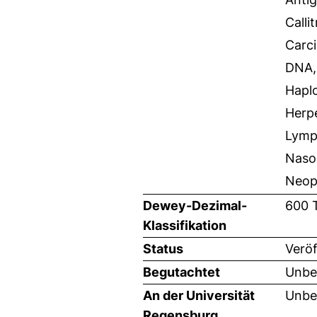
Calli
Carc
DNA, 
Haplo
Herpe
Lymp
Naso
Neop
Dewey-Dezimal-
600 
Klassifikation
Status
Veröf
Begutachtet
Unbe
An der Universität
Unbe
Regensburg