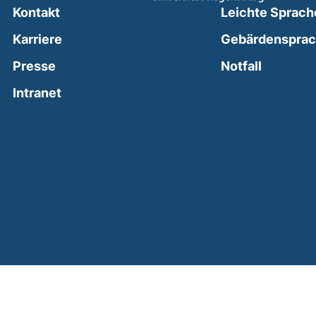
Kontakt
Leichte Sprach
Karriere
Gebärdenspra
(external
Presse
Notfall
(external link, opens in a new window)
Intranet