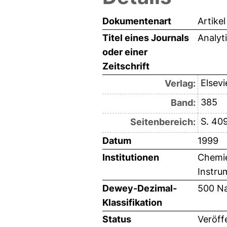
Dokumentenart
Artikel
Titel eines Journals
Analyt
oder einer
Zeitschrift
Elsevi
Verlag:
385
Band:
S. 40
Seitenbereich:
Datum
1999
Institutionen
Chemie
Instru
Dewey-Dezimal-
500 Na
Klassifikation
Status
Veröff