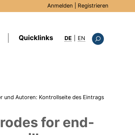
Anmelden
|
Registrieren
Quicklinks
: this page in Englis
DE
|
EN
Suchformular
er und Autoren:
Kontrollseite des Eintrags
trodes for end-