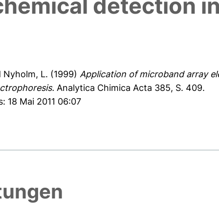
hemical detection in
d
Nyholm, L.
(1999)
Application of microband array e
ectrophoresis.
Analytica Chimica Acta 385, S. 409.
s: 18 Mai 2011 06:07
htungen