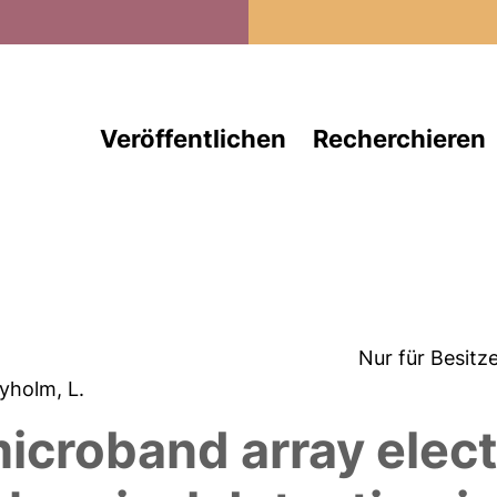
Direkt zum Inhalt
Veröffentlichen
Recherchieren
Nur für Besitz
Nyholm, L.
microband array elec