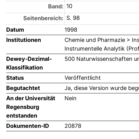
10
Band:
S. 98
Seitenbereich:
Datum
1998
Institutionen
Chemie und Pharmazie > Ins
Instrumentelle Analytik (Pro
Dewey-Dezimal-
500 Naturwissenschaften u
Klassifikation
Status
Veröffentlicht
Begutachtet
Ja, diese Version wurde beg
An der Universität
Nein
Regensburg
entstanden
Dokumenten-ID
20878