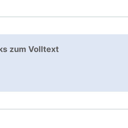
ks zum Volltext
ffnet neues Fenster
, öffnet neues Fenster