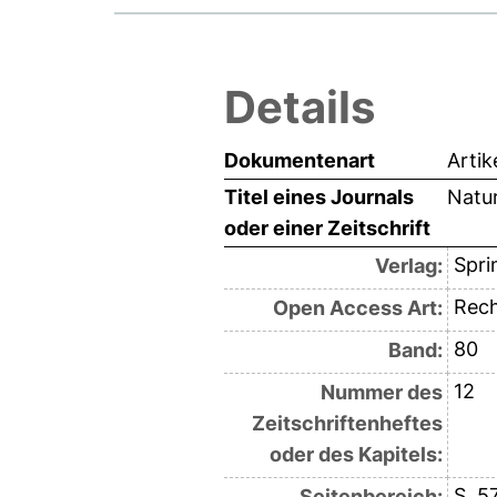
Details
Dokumentenart
Artik
Titel eines Journals
Natu
oder einer Zeitschrift
Spri
Verlag:
Rech
Open Access Art:
80
Band:
12
Nummer des
Zeitschriftenheftes
oder des Kapitels:
S. 5
Seitenbereich: