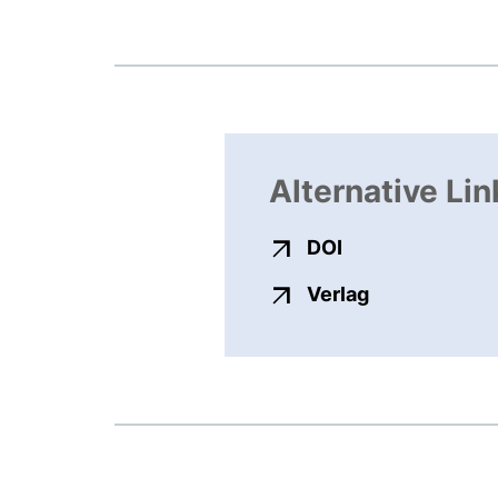
Alternative Lin
externer Link, ö
DOI
externer Link
Verlag