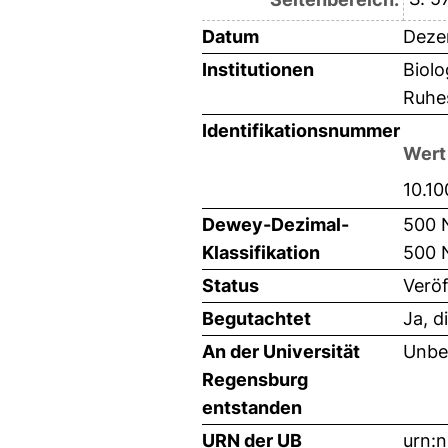
Datum
Deze
Institutionen
Biolo
Ruhes
Identifikationsnummer
Wert
10.1
Dewey-Dezimal-
500 
Klassifikation
500 
Status
Veröf
Begutachtet
Ja, d
An der Universität
Unbe
Regensburg
entstanden
URN der UB
urn: