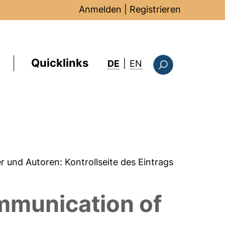
Anmelden
|
Registrieren
Quicklinks
: this page in Englis
DE
|
EN
Suchformular
er und Autoren:
Kontrollseite des Eintrags
ommunication of