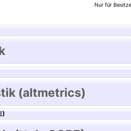
Nur für Besitz
k
tik (altmetrics)
E)