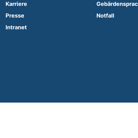
Karriere
Gebärdenspra
(external
Presse
Notfall
(external link, opens in a new window)
Intranet