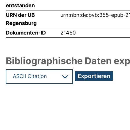
entstanden
URN der UB
urn:nbn:de:bvb:355-epub-2
Regensburg
Dokumenten-ID
21460
Bibliographische Daten exp
Hochladedatum:13 Jul 2011 06:38/Metadaten zul