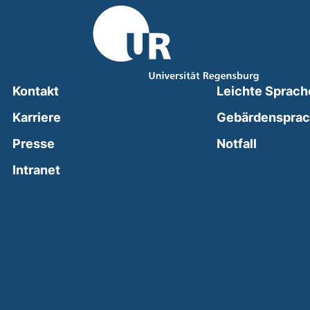
Kontakt
Leichte Sprach
Karriere
Gebärdenspra
(external
Presse
Notfall
(external link, opens in a new window)
Intranet