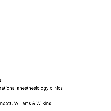
el
national anesthesiology clinics
incott, Williams & Wilkins