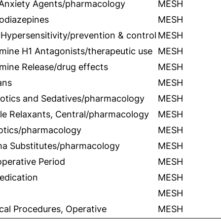
-Anxiety Agents/pharmacology
MESH
odiazepines
MESH
Hypersensitivity/prevention & control
MESH
mine H1 Antagonists/therapeutic use
MESH
mine Release/drug effects
MESH
ans
MESH
otics and Sedatives/pharmacology
MESH
le Relaxants, Central/pharmacology
MESH
otics/pharmacology
MESH
ma Substitutes/pharmacology
MESH
perative Period
MESH
edication
MESH
MESH
cal Procedures, Operative
MESH