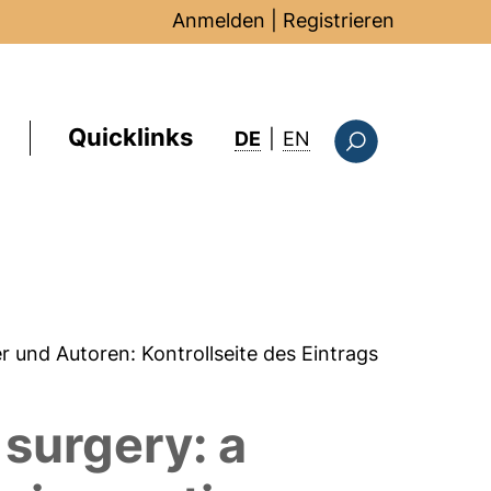
Anmelden
|
Registrieren
Quicklinks
: this page in Englis
DE
|
EN
Suchformular
er und Autoren:
Kontrollseite des Eintrags
 surgery: a