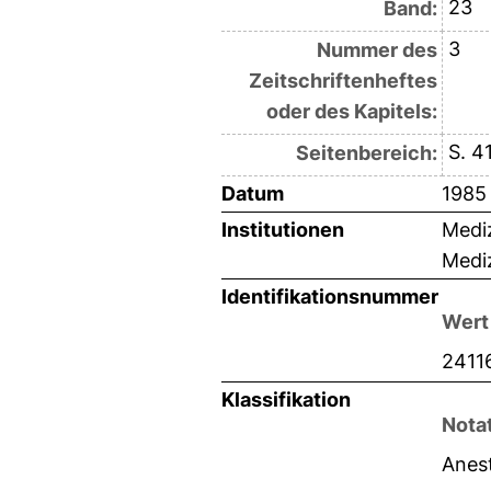
23
Band:
3
Nummer des
Zeitschriftenheftes
oder des Kapitels:
S. 4
Seitenbereich:
Datum
1985
Institutionen
Mediz
Mediz
Identifikationsnummer
Wert
2411
Klassifikation
Nota
Anes