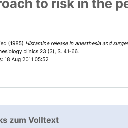
oach to risk in the p
ied
(1985)
Histamine release in anesthesia and surger
esiology clinics 23 (3), S. 41-66.
s: 18 Aug 2011 05:52
ks zum Volltext