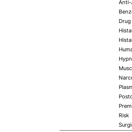
Anti
Benz
Drug 
Hista
Hista
Hum
Hypn
Musc
Narc
Plas
Posto
Prem
Risk
Surgi