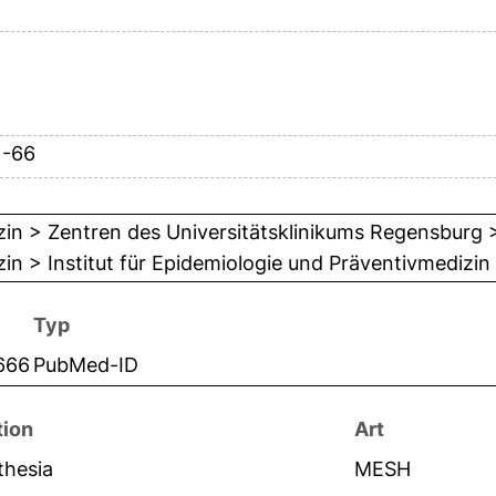
1-66
in > Zentren des Universitätsklinikums Regensburg
in > Institut für Epidemiologie und Präventivmedizi
Typ
666
PubMed-ID
tion
Art
thesia
MESH