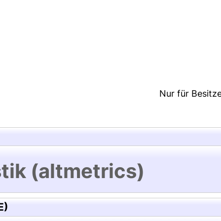
5:52/Metadaten zuletzt geändert: 25 Mai 2018 10:2
Nur für Besitz
tik (altmetrics)
E)