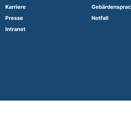
Karriere
Gebärdenspra
(external
Presse
Notfall
(external link, opens in a new window)
Intranet