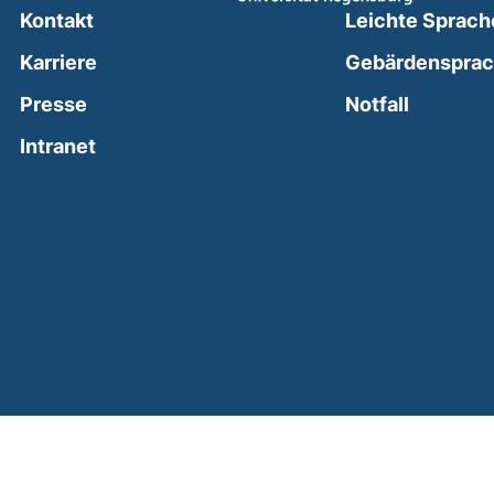
Kontakt
Leichte Sprach
Karriere
Gebärdenspra
(external
Presse
Notfall
(external link, opens in a new window)
Intranet