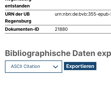
entstanden
URN der UB
urn:nbn:de:bvb:355-epub
Regensburg
Dokumenten-ID
21880
Bibliographische Daten exp
Hochladedatum:23 Aug 2011 06:32/Metadaten zu