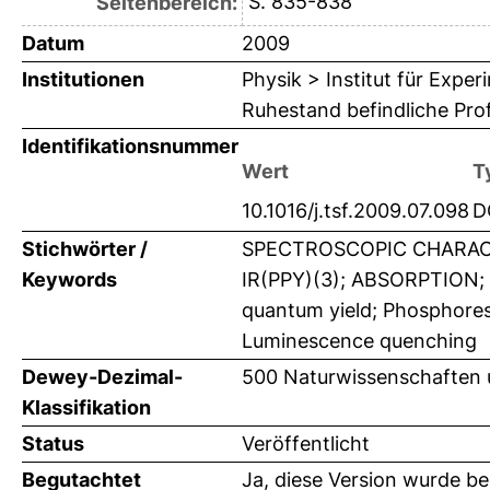
S. 835-838
Seitenbereich:
Datum
2009
Institutionen
Physik > Institut für Expe
Ruhestand befindliche Pro
Identifikationsnummer
Wert
T
10.1016/j.tsf.2009.07.098
D
Stichwörter /
SPECTROSCOPIC CHARACT
Keywords
IR(PPY)(3); ABSORPTION;
quantum yield; Phosphores
Luminescence quenching
Dewey-Dezimal-
500 Naturwissenschaften 
Klassifikation
Status
Veröffentlicht
Begutachtet
Ja, diese Version wurde b