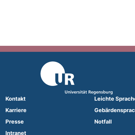
Kontakt
Leichte Sprach
Karriere
Gebärdenspra
(external
Presse
Notfall
(external link, opens in a new window)
Intranet