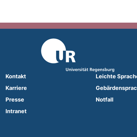
Kontakt
Leichte Sprach
Karriere
Gebärdenspra
(external
Presse
Notfall
(external link, opens in a new window)
Intranet