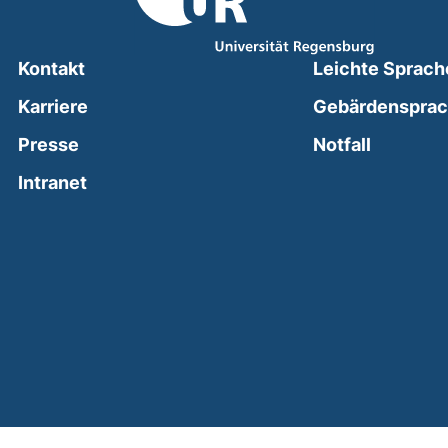
Kontakt
Leichte Sprach
Karriere
Gebärdenspra
(external
Presse
Notfall
(external link, opens in a new window)
Intranet