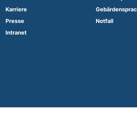
Karriere
Gebärdenspra
(external
Presse
Notfall
(external link, opens in a new window)
Intranet