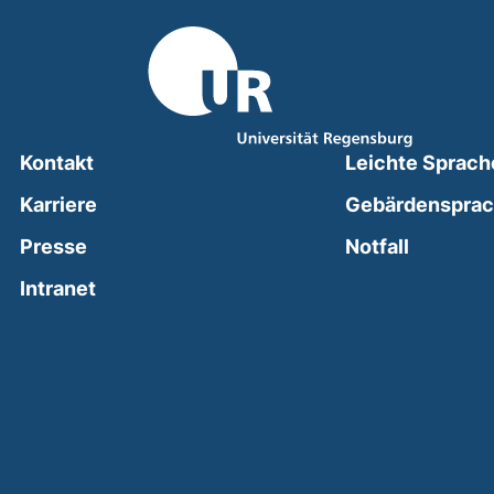
Kontakt
Leichte Sprach
Karriere
Gebärdenspra
(external
Presse
Notfall
(external link, opens in a new window)
Intranet