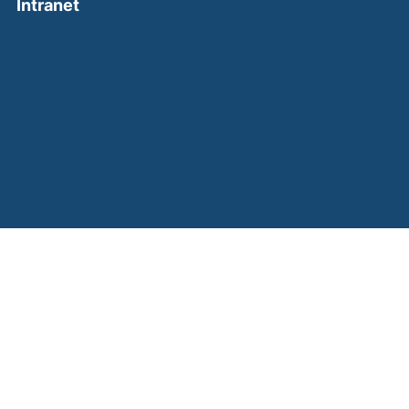
(external link, opens in a new window)
Intranet