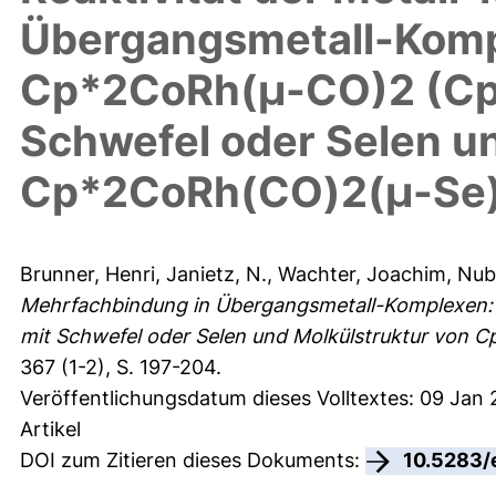
Übergangsmetall-Kompl
Cp*2CoRh(μ-CO)2 (Cp
Schwefel oder Selen u
Cp*2CoRh(CO)2(μ-Se
Brunner, Henri
,
Janietz, N.
,
Wachter, Joachim
,
Nube
Mehrfachbindung in Übergangsmetall-Komplexen:
mit Schwefel oder Selen und Molkülstruktur von
367 (1-2), S. 197-204.
Veröffentlichungsdatum dieses Volltextes: 09 Jan 
Artikel
DOI zum Zitieren dieses Dokuments:
10.5283/