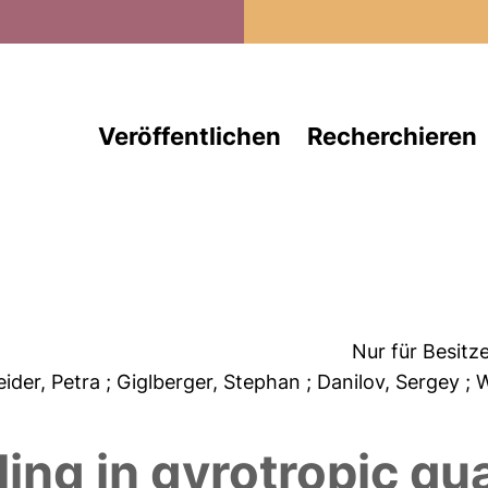
Direkt zum Inhalt
Veröffentlichen
Recherchieren
Nur für Besitz
eider, Petra
; Giglberger, Stephan
; Danilov, Sergey
; 
ling in gyrotropic q