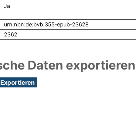
Ja
urn:nbn:de:bvb:355-epub-23628
2362
sche Daten exportieren
3:39/Metadaten zuletzt geändert: 26 Nov 2020 16: