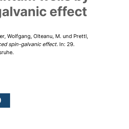
galvanic effect
er, Wolfgang
,
Olteanu, M.
und
Prettl,
ced spin-galvanic effect.
In: 29.
sruhe.
)