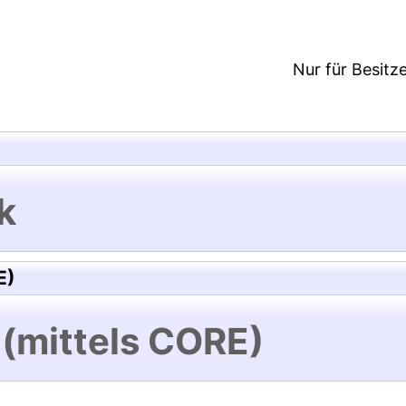
Nur für Besitz
k
E)
 (mittels CORE)