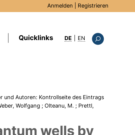
Anmelden
|
Registrieren
Quicklinks
: this page in Englis
DE
|
EN
Suchformular
er und Autoren:
Kontrollseite des Eintrags
Weber, Wolfgang
; Olteanu, M.
; Prettl,
uantum wells by