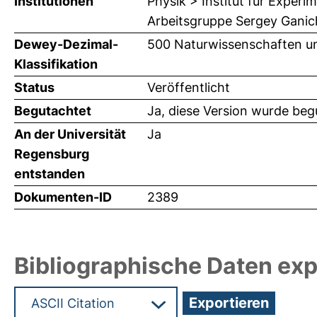
Institutionen
Physik > Institut für Exper
Arbeitsgruppe Sergey Gani
Dewey-Dezimal-
500 Naturwissenschaften u
Klassifikation
Status
Veröffentlicht
Begutachtet
Ja, diese Version wurde beg
An der Universität
Ja
Regensburg
entstanden
Dokumenten-ID
2389
Bibliographische Daten exp