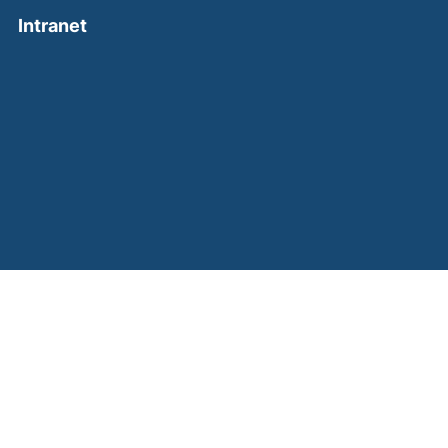
(external link, opens in a new window)
Intranet