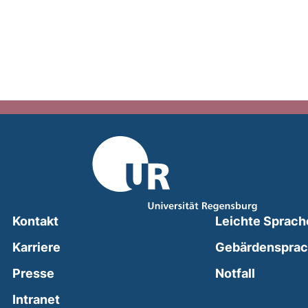
Kontakt
Leichte Sprach
Karriere
Gebärdenspra
(external
Presse
Notfall
(external link, opens in a new window)
Intranet