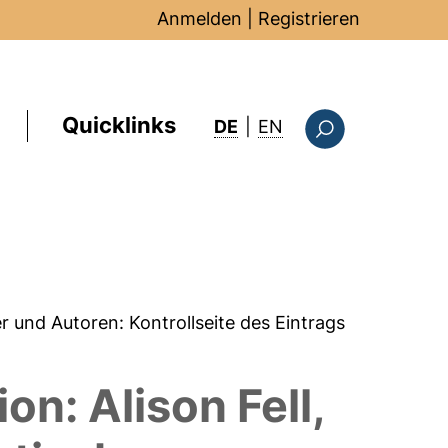
Anmelden
|
Registrieren
Quicklinks
: this page in Englis
DE
|
EN
Suchformular
er und Autoren:
Kontrollseite des Eintrags
n: Alison Fell,