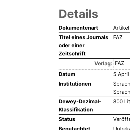
Details
Dokumentenart
Artikel
Titel eines Journals
FAZ
oder einer
Zeitschrift
FAZ
Verlag:
Datum
5 Apri
Institutionen
Sprach
Sprach
Dewey-Dezimal-
800 Li
Klassifikation
Status
Veröff
Begutachtet
Unbeka