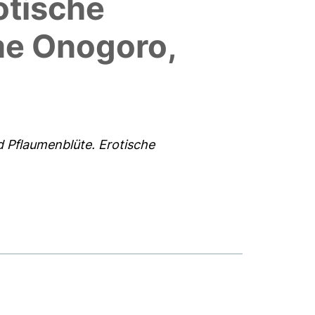
otische
me Onogoro,
d Pflaumenblüte. Erotische