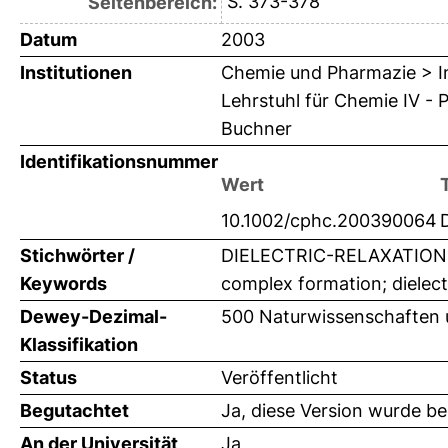
S. 373-378
Seitenbereich:
Datum
2003
Institutionen
Chemie und Pharmazie > In
Lehrstuhl für Chemie IV - 
Buchner
Identifikationsnummer
Wert
10.1002/cphc.200390064
Stichwörter /
DIELECTRIC-RELAXATION
Keywords
complex formation; dielectri
Dewey-Dezimal-
500 Naturwissenschaften
Klassifikation
Status
Veröffentlicht
Begutachtet
Ja, diese Version wurde b
An der Universität
Ja