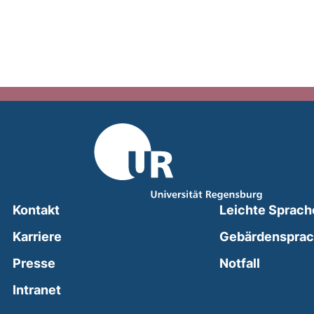
Kontakt
Leichte Sprach
Karriere
Gebärdenspra
(external
Presse
Notfall
(external link, opens in a new window)
Intranet