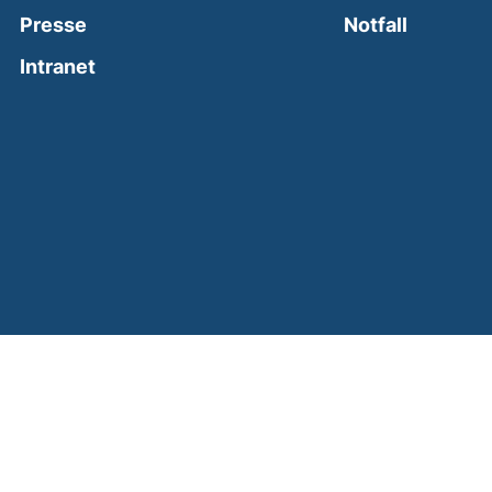
(external
Presse
Notfall
(external link, opens in a new window)
Intranet