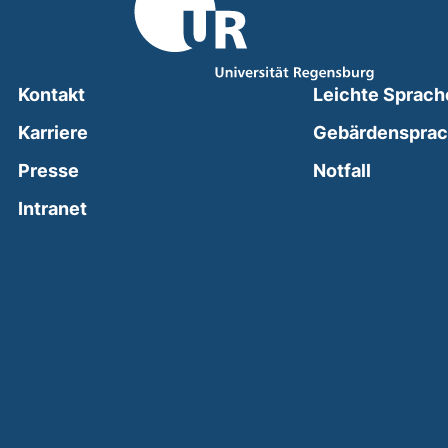
Kontakt
Leichte Sprach
Karriere
Gebärdenspra
(external
Presse
Notfall
(external link, opens in a new window)
Intranet