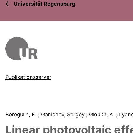
Universität Regensburg
Publikationsserver
Beregulin, E.
; Ganichev, Sergey
; Gloukh, K.
; Lyan
Linear photovoltaic eff