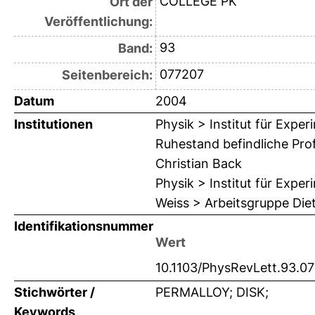
COLLEGE PK
Ort der
Veröffentlichung:
93
Band:
077207
Seitenbereich:
Datum
2004
Institutionen
Physik > Institut für Expe
Ruhestand befindliche Pro
Christian Back
Physik > Institut für Expe
Weiss > Arbeitsgruppe Die
Identifikationsnummer
Wert
10.1103/PhysRevLett.93.0
Stichwörter /
PERMALLOY; DISK;
Keywords