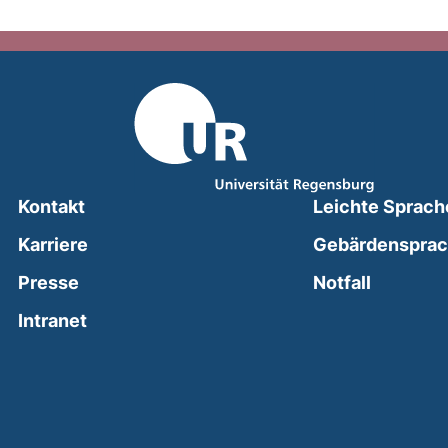
Kontakt
Leichte Sprach
Karriere
Gebärdenspra
(external
Presse
Notfall
(external link, opens in a new window)
Intranet